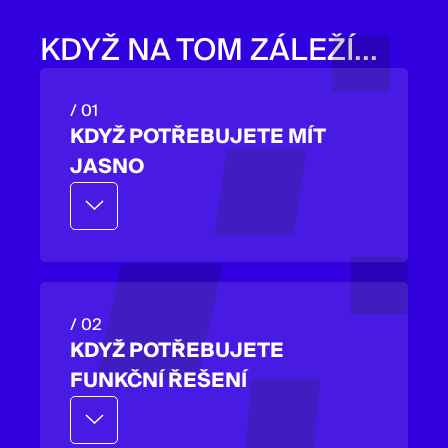
KDYŽ NA TOM ZÁLEŽÍ...
/ 01
KDYŽ POTŘEBUJETE MÍT
JASNO
Pojmenujeme skutečný problém
a navrhneme, jak postupovat.
/ 02
KDYŽ POTŘEBUJETE
FUNKČNÍ ŘEŠENÍ
Víme, jak proměnit nápady v řešení,
která opravdu fungují.