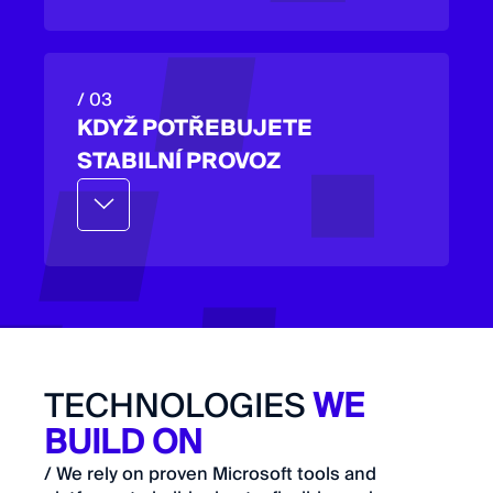
/ 03
KDYŽ POTŘEBUJETE
STABILNÍ PROVOZ
Pracujeme s pověřnými nástroji, na
které je spolehnutí.
TECHNOLOGIES
WE
BUILD ON
/ We rely on proven Microsoft tools and