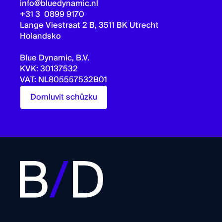
info@bluedynamic.nl
+31 3 0899 9170
Lange Viestraat 2 B, 3511 BK Utrecht
Holandsko
Blue Dynamic, B.V.
KVK: 30137532
VAT: NL805557532B01
Domluvit schůzku