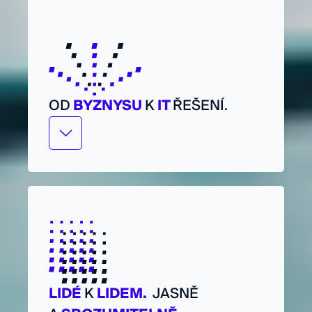
souvislostech. Získáte jasný přehled, co
má skutečný dopad a jaký je další
smysluplný krok.
OD
BYZNYSU
K
IT
ŘEŠENÍ.
Potřebujete smysluplná IT řešení pro
váš byznys – ne jen další software?
Nejdřív porozumíme vašim potřebám.
Pak využijeme naše IT know-how k
výběru řešení, která dávají smysl pro
dnešek ale i pro budoucnost.
LIDÉ
K
LIDEM.
JASNĚ