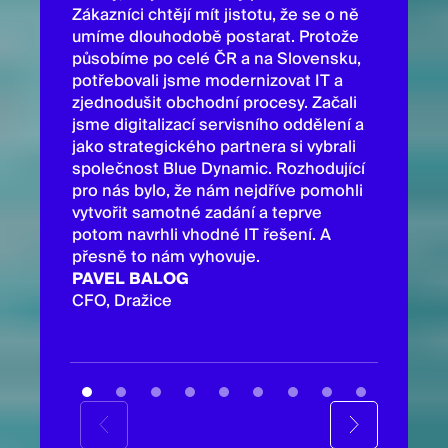
Zákazníci chtějí mít jistotu, že se o ně
umíme dlouhodobě postarat. Protože
Pro nás 
působíme po celé ČR a na Slovensku,
dělat ryc
potřebovali jsme modernizovat IT a
která od
zjednodušit obchodní procesy. Začali
pečlivém
jsme digitalizací servisního oddělení a
vybudova
jako strategického partnera si vybrali
spoluprá
společnost Blue Dynamic. Rozhodující
s Power 
pro nás bylo, že nám nejdříve pomohli
spoluprá
vytvořit samotné zadání a teprve
naše dat
potom navrhli vhodné IT řešení. A
projekty.
přesně to nám vyhovuje.
TINEKE
PAVEL BALOG
Data an
CFO, Dražice
Manager