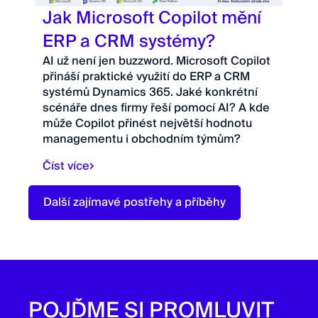
Jak Microsoft Copilot mění
ERP a CRM systémy?
AI už není jen buzzword. Microsoft Copilot
přináší praktické využití do ERP a CRM
systémů Dynamics 365. Jaké konkrétní
scénáře dnes firmy řeší pomocí AI? A kde
může Copilot přinést největší hodnotu
managementu i obchodním týmům?
Číst více
Další zajímavé postřehy a příběhy
POJĎME SI PROMLUVIT