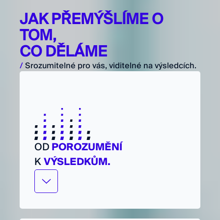
JAK PŘEMÝŠLÍME O
TOM,
CO DĚLÁME
/
Srozumitelné pro vás, viditelné na výsledcích.
OD
POROZUMĚNÍ
K
VÝSLEDKŮM.
Chcete, aby se věci konečně pohnuly a
přinesly konkrétní výsledky?
Podíváme se na vaši situaci v