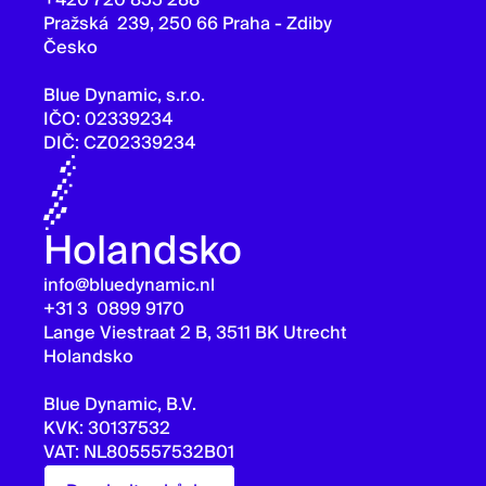
+420 720 855 288
Pražská 239, 250 66 Praha - Zdiby
Česko
Blue Dynamic, s.r.o.
IČO: 02339234
DIČ: CZ02339234
Holandsko
info@bluedynamic.nl
+31 3 0899 9170
Lange Viestraat 2 B, 3511 BK Utrecht
Holandsko
Blue Dynamic, B.V.
KVK: 30137532
VAT: NL805557532B01