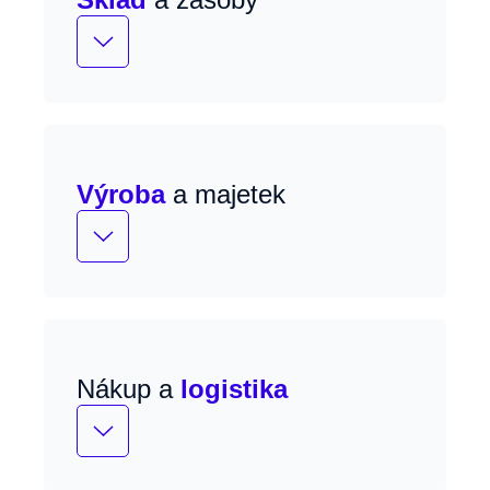
WMS s real-time přehledem zásob a
mobilními procesy.
Výroba
a majetek
Řízení výroby, Kanban a štíhlá výroba s
podporou údržby a IoT signálů z
provozu.
Nákup a
logistika
Řízení dodavatelů, nákupu a dopravy s
plnou sledovatelností a compliance
reportingem.