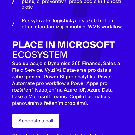
plánující preventivní práce podle kritičnosti
aktiv.
Poskytovatel logistických služeb třetích
stran standardizující mobilní WMS workflow.
PLACE IN MICROSOFT
ECOSYSTEM
Spolupracuje s Dynamics 365 Finance, Sales a
Field Service. Využívá Dataverse pro data a
zabezpečení, Power BI pro analytiku, Power
Automate pro workflow a Power Apps pro
rozšíření. Napojení na Azure IoT, Azure Data
Lake a Microsoft Teams. Copilot pomáhá s
plánováním a řešením problémů.
Schedule a call