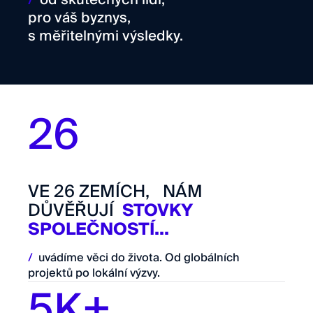
/
od skutečných lidí,
pro váš byznys,
s měřitelnými výsledky.
26
VE 26 ZEMÍCH, NÁM
DŮVĚŘUJÍ
STOVKY
SPOLEČNOSTÍ...
/
uvádíme věci do života. Od globálních
projektů po lokální výzvy.
5K+