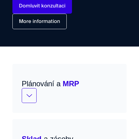
Domluvit konzultaci
More information
Plánování a
MRP
Plánování výroby, materiálu a kapacit s
možností simulací a scénářů.
Sklad
a zásoby