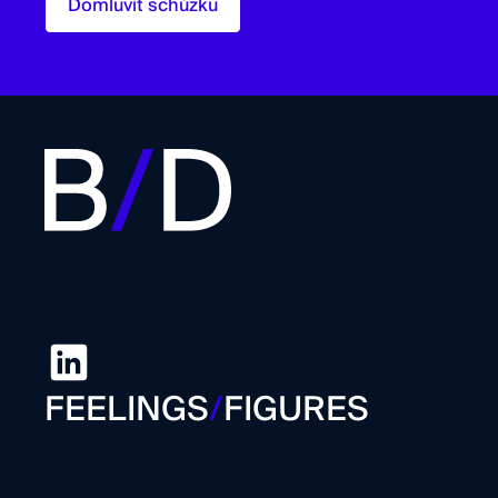
Domluvit schůzku
FEELINGS
/
FIGURES