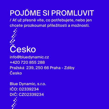
POJĎME SI PROMLUVIT
/ Ať už přesně víte, co potřebujete, nebo jen
chcete prozkoumat příležitosti a možnosti.
Česko
info@bluedynamic.cz
+420 720 855 288
Pražská 239, 250 66 Praha - Zdiby
Česko
Blue Dynamic, s.r.o.
IČO: 02339234
DIČ: CZ02339234