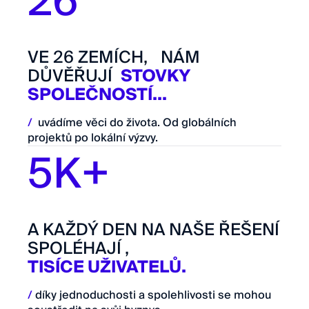
26
VE 26 ZEMÍCH, NÁM
DŮVĚŘUJÍ
STOVKY
SPOLEČNOSTÍ...
/
uvádíme věci do života. Od globálních
projektů po lokální výzvy.
5K+
A KAŽDÝ DEN NA NAŠE ŘEŠENÍ
SPOLÉHAJÍ ,
TISÍCE UŽIVATELŮ.
/
díky jednoduchosti a spolehlivosti se mohou