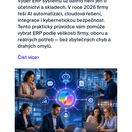
Výběr ERP systému už dávno není jen o
účetnictví a skladech. V roce 2026 firmy
řeší AI automatizaci, cloudová řešení,
integrace i kybernetickou bezpečnost.
Tento praktický průvodce vám pomůže
vybrat ERP podle velikosti firmy, oboru a
reálných potřeb — bez zbytečných chyb a
drahých omylů.
Číst více