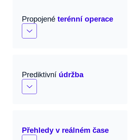
Propojené
terénní operace
Mobilní přístup k servisním zakázkám a
zákaznickým datům.
Prediktivní
údržba
Využití IoT a AI pro včasnou detekci
problémů, plánování údržby a omezení
neplánovaných výpadků.
Přehledy v reálném čase
Analytika pro řízení výkonu služeb,