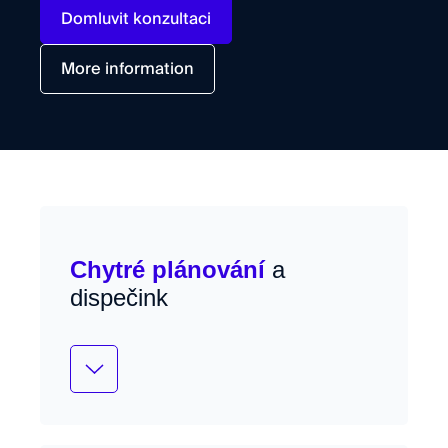
Domluvit konzultaci
More information
Chytré plánování
a
dispečink
Mobilní přístup k zakázkám a
zákaznickým datům přímo v terénu.