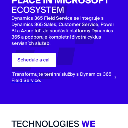
PLACE IN MICROSOFT
ECOSYSTEM
Dynamics 365 Field Service se integruje s
Dynamics 365 Sales, Customer Service, Power
BI a Azure IoT. Je součástí platformy Dynamics
365 a podporuje kompletní životní cyklus
servisních služeb.
Schedule a call
.Transformujte terénní služby s Dynamics 365
Field Service.
TECHNOLOGIES
WE