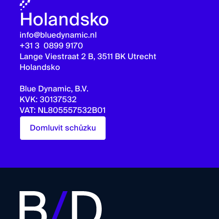
Holandsko
info@bluedynamic.nl
+31 3 0899 9170
Lange Viestraat 2 B, 3511 BK Utrecht
Holandsko
Blue Dynamic, B.V.
KVK: 30137532
VAT: NL805557532B01
Domluvit schůzku