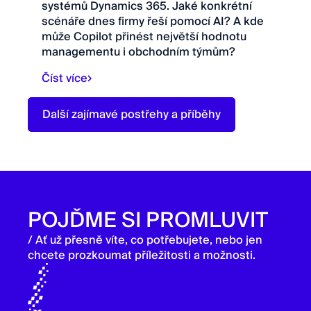
systémů Dynamics 365. Jaké konkrétní
scénáře dnes firmy řeší pomocí AI? A kde
může Copilot přinést největší hodnotu
managementu i obchodním týmům?
Číst více
Další zajímavé postřehy a příběhy
POJĎME SI PROMLUVIT
/ Ať už přesně víte, co potřebujete, nebo jen
chcete prozkoumat příležitosti a možnosti.