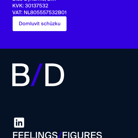
KVK: 30137532
VAT: NL805557532B01
Domluvit schůzku
FEELINGS
/
FIGURES