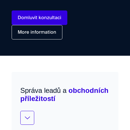
Domluvit konzultaci
More information
Správa leadů a
obchodních
příležitostí
Řízení obchodu od leadu po uzavřený
deal s plnou viditelností.