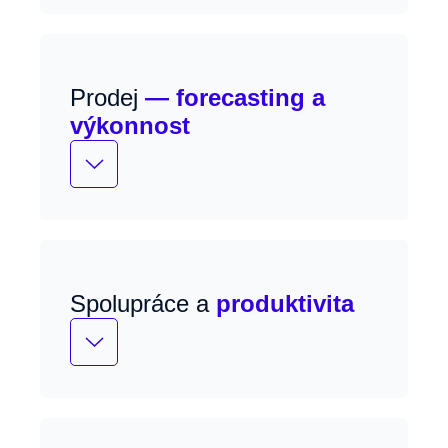
Prodej
— forecasting a
výkonnost
Real-time predikce tržeb a AI
upozornění na rizika.
Spolupráce a
produktivita
Plná integrace s Teams a Outlookem,
sdílení informací z obchodních
příležitostí a AI podpora prodeje.