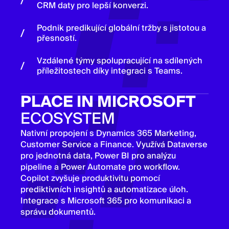
CRM daty pro lepší konverzi.
Podnik predikující globální tržby s jistotou a
přesností.
Vzdálené týmy spolupracující na sdílených
příležitostech díky integraci s Teams.
PLACE IN MICROSOFT
ECOSYSTEM
Nativní propojení s Dynamics 365 Marketing,
Customer Service a Finance. Využívá Dataverse
pro jednotná data, Power BI pro analýzu
pipeline a Power Automate pro workflow.
Copilot zvyšuje produktivitu pomocí
prediktivních insightů a automatizace úloh.
Integrace s Microsoft 365 pro komunikaci a
správu dokumentů.