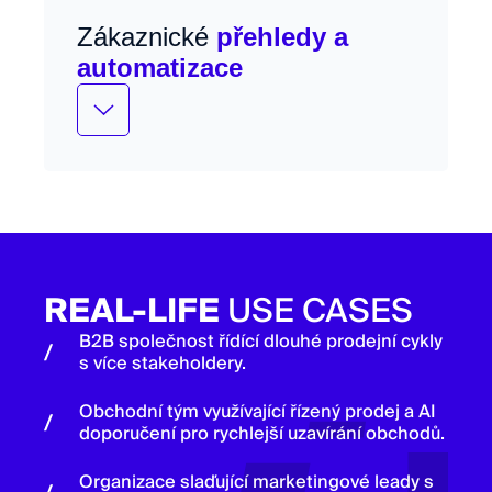
Zákaznické
přehledy a
automatizace
Sjednocení zákaznických interakcí s
doporučeními pro cross-sell a
automatizací rutiny.
REAL-LIFE
USE CASES
B2B společnost řídící dlouhé prodejní cykly
s více stakeholdery.
Obchodní tým využívající řízený prodej a AI
doporučení pro rychlejší uzavírání obchodů.
Organizace slaďující marketingové leady s