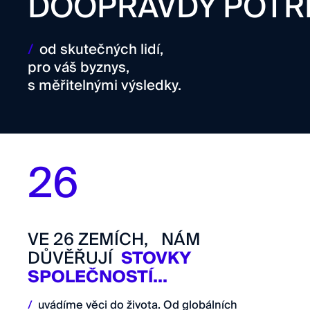
DOOPRAVDY POTŘ
/
od skutečných lidí,
pro váš byznys,
s měřitelnými výsledky.
26
VE 26 ZEMÍCH, NÁM
DŮVĚŘUJÍ
STOVKY
SPOLEČNOSTÍ...
/
uvádíme věci do života. Od globálních