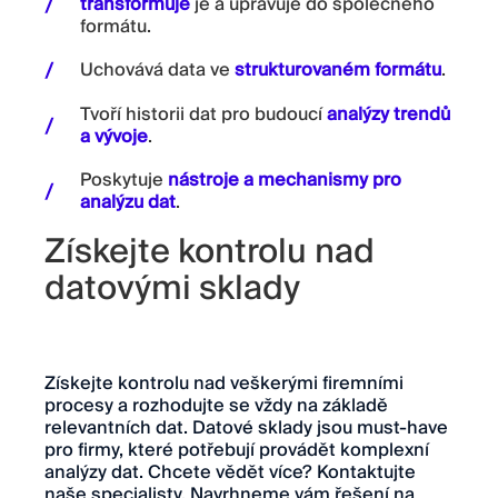
transformuje
je a upravuje do společného
formátu.
Uchovává data ve
strukturovaném formátu
.
Tvoří historii dat pro budoucí
analýzy trendů
a vývoje
.
Poskytuje
nástroje a mechanismy pro
analýzu dat
.
Získejte kontrolu nad
datovými sklady
Získejte kontrolu nad veškerými firemními
procesy a rozhodujte se vždy na základě
relevantních dat. Datové sklady jsou must-have
pro firmy, které potřebují provádět komplexní
analýzy dat. Chcete vědět více? Kontaktujte
naše specialisty. Navrhneme vám řešení na