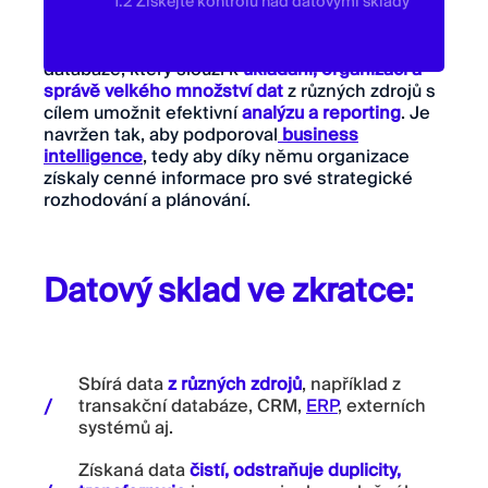
1.2 Získejte kontrolu nad datovými sklady
Datový sklad
(anglicky „data warehouse“) je typ
databáze, který slouží k
ukládání,
organizaci a
správě velkého množství dat
z různých zdrojů s
cílem umožnit efektivní
analýzu a reporting
. Je
navržen tak, aby podporoval
business
intelligence
, tedy aby díky němu organizace
získaly cenné informace pro své strategické
rozhodování a plánování.
Datový sklad ve zkratce:
Sbírá data
z různých zdrojů
, například z
transakční databáze, CRM,
ERP
, externích
systémů aj.
Získaná data
čistí, odstraňuje duplicity,