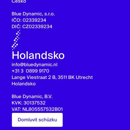
Česko
Blue Dynamic, s.r.o.
IČO: 02339234
DIČ: CZ02339234
Holandsko
info@bluedynamic.nl
+31 3 0899 9170
Lange Viestraat 2 B, 3511 BK Utrecht
Holandsko
Blue Dynamic, B.V.
KVK: 30137532
VAT: NL805557532B01
Domluvit schůzku