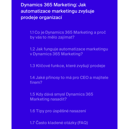
Dynamics 365 Marketing: Jak
automatizace marketingu zvyšuje
prodeje organizací
1.1 Co je Dynamics 365 Marketing a proč
by vás to mělo zajímat?
1.2 Jak funguje automatizace marketingu
v Dynamics 365 Marketing?
1.3 Klíčové funkce, které zvyšují prodeje
1.4 Jaké přínosy to má pro CEO a majitele
firem?
1.5 Kdy dává smysl Dynamics 365
Marketing nasadit?
1.6 Tipy pro úspěšné nasazení
1.7 Často kladené otázky (FAQ)