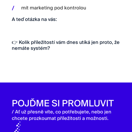
mít marketing pod kontrolou
A teď otázka na vás:
👉 Kolik příležitostí vám dnes utíká jen proto, že
nemáte systém?
POJĎME SI PROMLUVIT
/ Ať už přesně víte, co potřebujete, nebo jen
chcete prozkoumat příležitosti a možnosti.