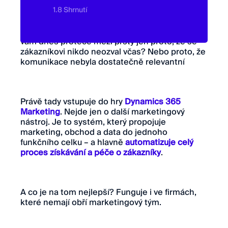
1.8 Shrnutí
Ruku na srdce – kolik obchodních příležitostí
vám dnes proteče mezi prsty jen proto, že se
zákazníkovi nikdo neozval včas? Nebo proto, že
komunikace nebyla dostatečně relevantní
Právě tady vstupuje do hry
Dynamics 365
Marketing
. Nejde jen o další marketingový
nástroj. Je to systém, který propojuje
marketing, obchod a data do jednoho
funkčního celku – a hlavně
automatizuje celý
proces získávání a péče o zákazníky
.
A co je na tom nejlepší? Funguje i ve firmách,
které nemají obří marketingový tým.