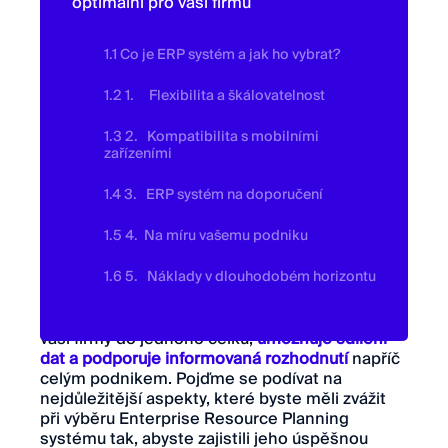
optimální pro vaši firmu
1.1 Co je ERP systém a jak ho vybrat?
1.2 1. Flexibilita a škálovatelnost
1.3 2. Kompatibilita s mobilními
zařízeními
1.4 3. ERP systém na doporučení
1.5 4. Na míru vašemu podniku
1.6 5. Náklady v dlouhodobém horizontu
ERP systém sjednocuje různé funkční oblasti
vaší firmy do jednoho celku,
umožňuje sdílení
dat a podporuje informovaná rozhodnutí
napříč
celým podnikem. Pojďme se podívat na
nejdůležitější aspekty, které byste měli zvážit
při výběru Enterprise Resource Planning
systému tak, abyste zajistili jeho úspěšnou