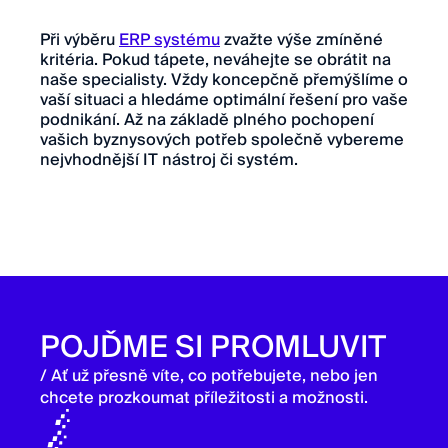
Při výběru
ERP systému
zvažte výše zmíněné
kritéria. Pokud tápete, neváhejte se obrátit na
naše specialisty. Vždy koncepčně přemýšlíme o
vaší situaci a hledáme optimální řešení pro vaše
podnikání. Až na základě plného pochopení
vašich byznysových potřeb společně vybereme
nejvhodnější IT nástroj či systém.
POJĎME SI PROMLUVIT
/ Ať už přesně víte, co potřebujete, nebo jen
chcete prozkoumat příležitosti a možnosti.