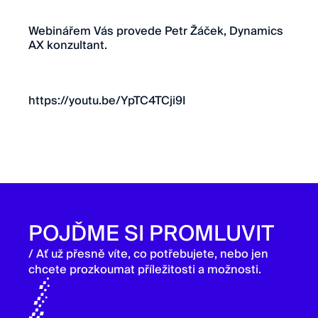
Webinářem Vás provede Petr Žáček, Dynamics
AX konzultant.
https://youtu.be/YpTC4TCji9I
POJĎME SI PROMLUVIT
/ Ať už přesně víte, co potřebujete, nebo jen
chcete prozkoumat příležitosti a možnosti.