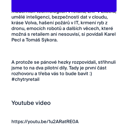
Zná vás lépe vaše žena, nebo Google? O
moderních technologiích v retailu, ERP v Excelu,
umělé inteligenci, bezpečnosti dat v cloudu,
kráse Volva, hašení požárů v IT, krmení ryb z
dronu, emocích robotů a dalších věcech, které
možná s retailem ani nesouvisí, si povídali Karel
Pecl a Tomáš Sýkora.
A protože se pánové hezky rozpovídali, střihnuli
jsme to na dva pilotní díly. Tady je první část
rozhovoru a třeba vás to bude bavit :)
#chytryretail
Youtube video
https://youtu.be/1u2ARatRE0A