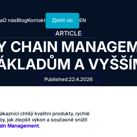
Zjistit víc
ra
O nás
Blog
Kontakt
EN
/
ARTICLE
/
Y CHAIN MANAGEME
NÁKLADŮM A VYŠŠÍ
Published:
22.4.2026
azníci chtějí kvalitní produkty, rychlé
y, jak zlepšit výkon a současně snížit
ain Management
.