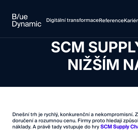
Digitální transformace
Reference
Karié
SCM SUPPL
NIŽŠÍM 
Dnešní trh je rychlý, konkurenční a nekompromisní. Zák
doručení a rozumnou cenu. Firmy proto hledají způsob
náklady. A právě tady vstupuje do hry
SCM Supply Ch