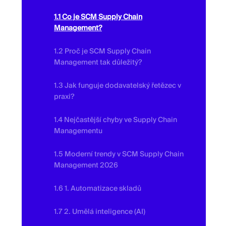
1.1 Co je SCM Supply Chain
Management?
1.2 Proč je SCM Supply Chain
Management tak důležitý?
1.3 Jak funguje dodavatelský řetězec v
praxi?
1.4 Nejčastější chyby ve Supply Chain
Managementu
1.5 Moderní trendy v SCM Supply Chain
Management 2026
1.6 1. Automatizace skladů
1.7 2. Umělá inteligence (AI)