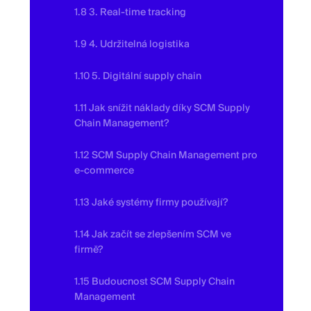
1.8 3. Real-time tracking
1.9 4. Udržitelná logistika
1.10 5. Digitální supply chain
1.11 Jak snížit náklady díky SCM Supply
Chain Management?
1.12 SCM Supply Chain Management pro
e-commerce
1.13 Jaké systémy firmy používají?
1.14 Jak začít se zlepšením SCM ve
firmě?
1.15 Budoucnost SCM Supply Chain
Management