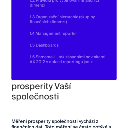
1.2 Pravidla pro vyplňování finančních
dimenzí
1.3 Organizační hierarchie (skupiny
finančních dimenzí)
1.4 Management reporter
1.5 Dashboards
1.6 Shrneme-li, tak zásadními novinkami
AX 2012 v oblasti reportingu jsou:
Zlepšení měření
prosperity Vaší
společnosti
Měření prosperity společnosti vychází z
finančních dat. Toto měření se často potýká s