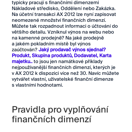
typicky pracují s finančními dimenzemi
Nákladové středisko, Oddělení nebo Zakázka.
Na účetní transakci AX 2012 lze nyní zapisovat
neomezené množství finančních dimenzí.
Můžete tak rozpadnout informaci o účtování do
většího detailu. Vzniknul výnos na webu nebo
na kamenné prodejně? Na jaké prodejně
a jakém pokladním místě byl výnos
zaúčtován?
Jaký prodavač výnos sjednal?
Produkt, Skupina produktů, Dodavatel, Karta
majetku..
to jsou jen namátkové příklady
nejpoužívanější finančních dimenzí, kterých je
v AX 2012 k dispozici více než 30. Navíc můžete
vytvářet vlastní, uživatelské finanční dimenze
s vlastními hodnotami.
Pravidla pro vyplňování
finančních dimenzí