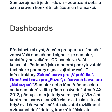
Samozřejmostí je drill-down – zobrazení detailu
až na úroveň konkrétních účetních transakcí.
Dashboards
Představte si nyní, že Vám prosperitu a finanční
zdraví Vaší společnosti signalizuje semafor,
umístěný na velkém LCD panelu ve Vaší
kanceláři. Podobně jako moderní poskytovatelé
technické podpory signalizují stav vaší IT
infrastruktury.
Zelená barva pro „V pořádku“,
Oranžová barva pro „Pozor“, a červená barva pro
„Nebezpečí“.
Semafor nebo lépe řečeno celou
sadu semaforů vidíte přímo na úvodní straně AX
2012, přístup k nim je tedy velmi rychlý. Vizuální
kontrolou barev okamžitě vidíte aktuální situaci.
Když svítí červená, můžete ukazatel rozkliknout
a zkoumat další detaily, konkrétní čísla atd.