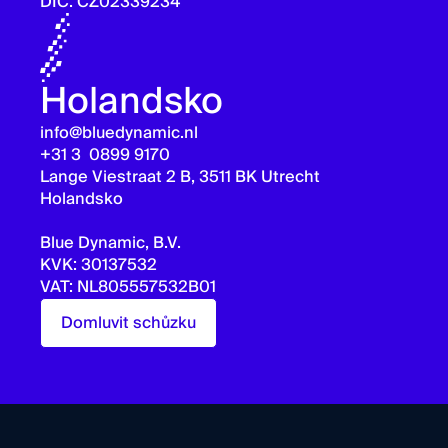
DIČ: CZ02339234
Holandsko
info@bluedynamic.nl
+31 3 0899 9170
Lange Viestraat 2 B, 3511 BK Utrecht
Holandsko
Blue Dynamic, B.V.
KVK: 30137532
VAT: NL805557532B01
Domluvit schůzku