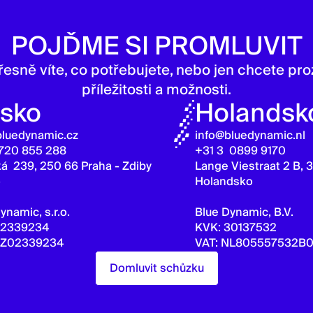
POJĎME SI PROMLUVIT
přesně víte, co potřebujete, nebo jen chcete p
příležitosti a možnosti.
sko
Holandsk
bluedynamic.cz
info@bluedynamic.nl
720 855 288
+31 3 0899 9170
á 239, 250 66 Praha - Zdiby
Lange Viestraat 2 B, 
o
Holandsko
ynamic, s.r.o.
Blue Dynamic, B.V.
02339234
KVK: 30137532
CZ02339234
VAT: NL805557532B0
Domluvit schůzku