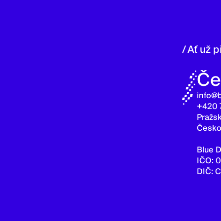
/ Ať už 
Če
info@
+420 
Pražsk
Česk
Blue D
IČO: 
DIČ: 