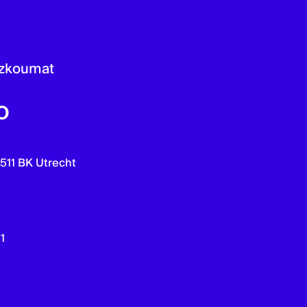
rozkoumat
o
3511 BK Utrecht
1