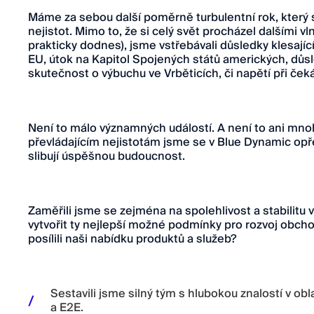
Máme za sebou další poměrně turbulentní rok, který
nejistot. Mimo to, že si celý svět procházel dalšími v
prakticky dodnes), jsme vstřebávali důsledky klesajíc
EU, útok na Kapitol Spojených států amerických, důs
skutečnost o výbuchu ve Vrběticích, či napětí při ček
Není to málo významných událostí. A není to ani mnoh
převládajícím nejistotám jsme se v Blue Dynamic opře
slibují úspěšnou budoucnost.
Zaměřili jsme se zejména na spolehlivost a stabilitu
vytvořit ty nejlepší možné podmínky pro rozvoj obchod
posílili naši nabídku produktů a služeb?
Sestavili jsme silný tým s hlubokou znalostí v obl
a E2E.