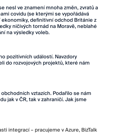
 se nesl ve znamení mnoha změn, zvratů a
lnami covidu (se kterými se vypořádává
í ekonomiky, definitivní odchod Británie z
ledky ničivých tornád na Moravě, neblahé
ání na výsledky voleb.
o pozitivních událostí. Navzdory
li do rozvojových projektů, které nám
 v obchodních vztazích. Podařilo se nám
u jak v ČR, tak v zahraničí. Jak jsme
asti integrací – pracujeme v Azure, BizTalk