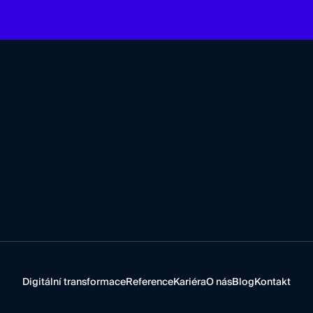
Digitální transformace
Reference
Kariéra
O nás
Blog
Kontakt