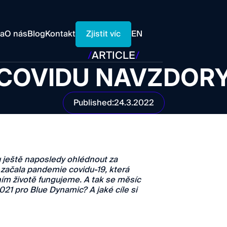
Zjistit víc
ra
O nás
Blog
Kontakt
EN
/
ARTICLE
/
COVIDU NAVZDOR
Published:
24.3.2022
u ještě naposledy ohlédnout za
začala pandemie covidu-19, která
ím životě fungujeme. A tak se měsíc
021 pro Blue Dynamic? A jaké cíle si