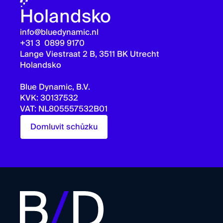
Holandsko
info@bluedynamic.nl
+31 3 0899 9170
Lange Viestraat 2 B, 3511 BK Utrecht
Holandsko
Blue Dynamic, B.V.
KVK: 30137532
VAT: NL805557532B01
Domluvit schůzku