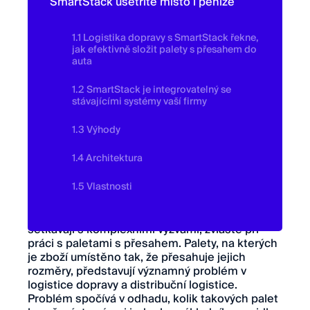
SmartStack ušetříte místo i peníze
1.1 Logistika dopravy s SmartStack řekne,
jak efektivně složit palety s přesahem do
auta
1.2 SmartStack je integrovatelný se
stávajícími systémy vaší firmy
1.3 Výhody
1.4 Architektura
1.5 Vlastnosti
V logistice a dopravě se distributoři často
setkávají s komplexními výzvami, zvláště při
práci s paletami s přesahem. Palety, na kterých
je zboží umístěno tak, že přesahuje jejich
rozměry, představují významný problém v
logistice dopravy a distribuční logistice.
Problém spočívá v odhadu, kolik takových palet