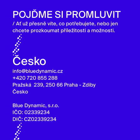
POJĎME SI PROMLUVIT
/ Ať už přesně víte, co potřebujete, nebo jen
chcete prozkoumat příležitosti a možnosti.
Česko
info@bluedynamic.cz
+420 720 855 288
Pražská 239, 250 66 Praha - Zdiby
Česko
Blue Dynamic, s.r.o.
IČO: 02339234
DIČ: CZ02339234