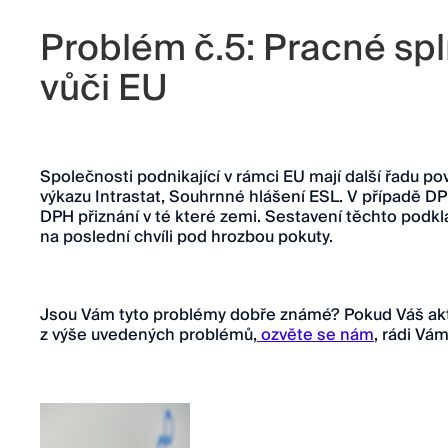
Problém č.5: Pracné spl
vůči EU
Společnosti podnikající v rámci EU mají další řadu po
výkazu Intrastat, Souhrnné hlášení ESL. V případě DP
DPH přiznání v té které zemi. Sestavení těchto podk
na poslední chvíli pod hrozbou pokuty.
Jsou Vám tyto problémy dobře známé? Pokud Váš akt
z výše uvedených problémů,
ozvěte se nám
, rádi V