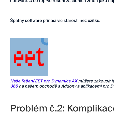
software. A co teprve řešení zásadních změn jako nap
Špatný software přináší víc starostí než užitku.
Naše řešení EET pro Dynamics AX
můžete zakoupit 
365
na našem obchodě s Addony a aplikacemi pro 
Problém č.2: Komplikac