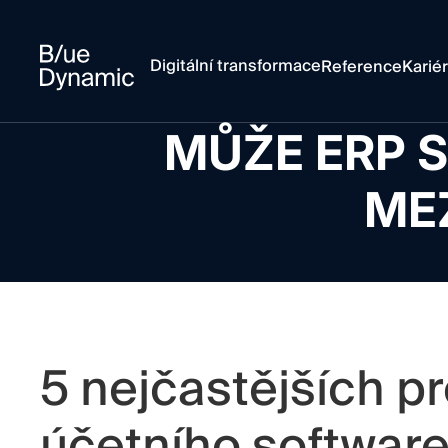
Digitální transformace
Reference
Karié
MŮŽE ERP 
ME
5 nejčastějších p
účetního software