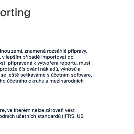
orting
ednou zemí, znamená rozsáhlé přípravy.
, v lepším případě importovat do
ti připravená k vytvoření reportu, musí
protože číslování nákladů, výnosů a
bě se ještě setkáváme s účetním software,
ního účetního okruhu a mezinárodních
re, ve kterém nelze zároveň vést
rodních účetních standardů (IFRS, US