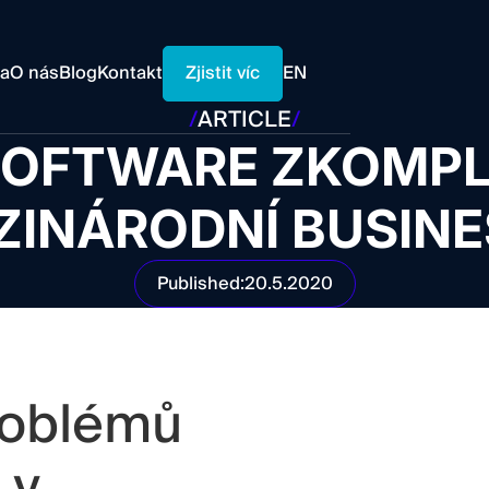
Zjistit víc
ra
O nás
Blog
Kontakt
EN
/
ARTICLE
/
SOFTWARE ZKOMPL
ZINÁRODNÍ BUSINE
Published:
20.5.2020
roblémů
 v