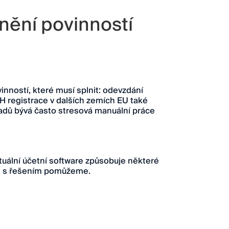
nění povinností
vinností, které musí splnit: odevzdání
H registrace v dalších zemích EU také
ladů bývá často stresová manuální práce
uální účetní software způsobuje některé
ám s řešením pomůžeme.