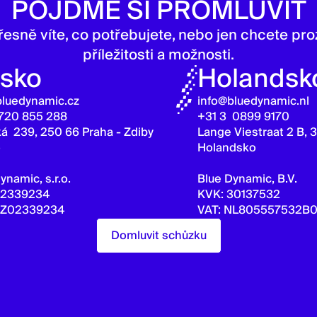
POJĎME SI PROMLUVIT
přesně víte, co potřebujete, nebo jen chcete p
příležitosti a možnosti.
sko
Holandsk
bluedynamic.cz
info@bluedynamic.nl
720 855 288
+31 3 0899 9170
á 239, 250 66 Praha - Zdiby
Lange Viestraat 2 B, 
o
Holandsko
ynamic, s.r.o.
Blue Dynamic, B.V.
02339234
KVK: 30137532
CZ02339234
VAT: NL805557532B0
Domluvit schůzku