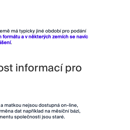
emě má typicky jiné období pro podání
m formátu a v některých zemích se navíc
ášení
.
st informací pro
 a matkou nejsou dostupná on-line,
ýměna dat například na měsíční bázi,
entu společnosti jsou staré.