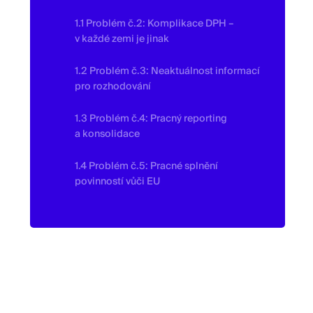
1.1 Problém č.2: Komplikace DPH –
v každé zemi je jinak
1.2 Problém č.3: Neaktuálnost informací
pro rozhodování
1.3 Problém č.4: Pracný reporting
a konsolidace
1.4 Problém č.5: Pracné splnění
povinností vůči EU