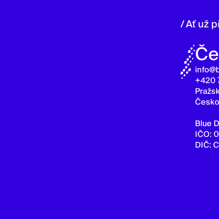
/ Ať už 
Če
info@
+420 
Pražsk
Česk
Blue D
IČO: 
DIČ: 