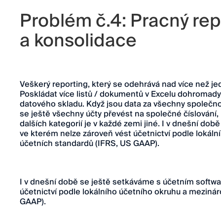
Problém č.4: Pracný rep
a konsolidace
Veškerý reporting, který se odehrává nad více než j
Poskládat více listů / dokumentů v Excelu dohromady
datového skladu. Když jsou data za všechny společnos
se ještě všechny účty převést na společné číslování, 
dalších kategorií je v každé zemi jiné. I v dnešní do
ve kterém nelze zároveň vést účetnictví podle lokál
účetních standardů (IFRS, US GAAP).
I v dnešní době se ještě setkáváme s účetním softwa
účetnictví podle lokálního účetního okruhu a meziná
GAAP).