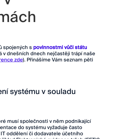
rmách
mů spojených s
povinnostmi vůči státu
rá v dnešních dnech nejčastěji trápí naše
rence zde
). Přinášíme Vám seznam pěti
ení systému v souladu
eré musí společnosti v něm podnikající
ementace do systému vyžaduje často
k IT oddělení či dodavatele účetního