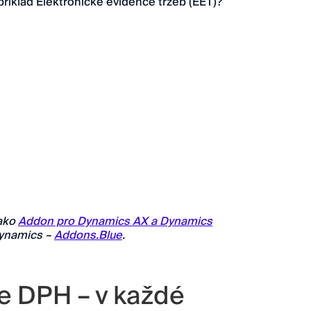
říklad Elektronické evidence tržeb (EET)?
jako
Addon pro Dynamics AX a Dynamics
Dynamics –
Addons.Blue
.
e DPH – v každé