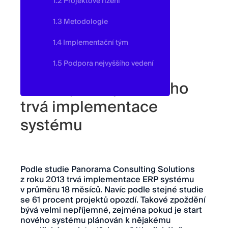
1.2 Projektové řízení
1.3 Metodologie
1.4 Implementační tým
1.5 Podpora nejvyššího vedení
Podívejte se jak dlouho
trvá implementace
systému
Podle studie Panorama Consulting Solutions
z roku 2013 trvá implementace ERP systému
v průměru 18 měsíců. Navíc podle stejné studie
se 61 procent projektů opozdí. Takové zpoždění
bývá velmi nepříjemné, zejména pokud je start
nového systému plánován k nějakému