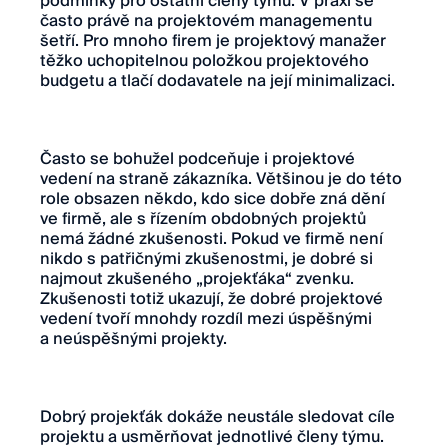
podmínky pro ostatní členy týmu. V praxi se
často právě na projektovém managementu
šetří. Pro mnoho firem je projektový manažer
těžko uchopitelnou položkou projektového
budgetu a tlačí dodavatele na její minimalizaci.
Často se bohužel podceňuje i projektové
vedení na straně zákazníka. Většinou je do této
role obsazen někdo, kdo sice dobře zná dění
ve firmě, ale s řízením obdobných projektů
nemá žádné zkušenosti. Pokud ve firmě není
nikdo s patřičnými zkušenostmi, je dobré si
najmout zkušeného „projekťáka“ zvenku.
Zkušenosti totiž ukazují, že dobré projektové
vedení tvoří mnohdy rozdíl mezi úspěšnými
a neúspěšnými projekty.
Dobrý projekťák dokáže neustále sledovat cíle
projektu a usměrňovat jednotlivé členy týmu.