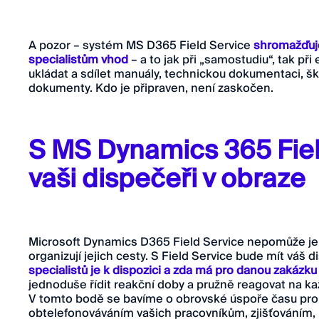
A pozor – systém MS D365 Field Service
shromažďuje
specialistům vhod
– a to jak při „samostudiu“, tak př
ukládat a sdílet manuály, technickou dokumentaci, škol
dokumenty. Kdo je připraven, není zaskočen.
S MS Dynamics 365 Fie
vaši dispečeři v obraze
Microsoft Dynamics D365 Field Service nepomůže jen 
organizují jejich cesty. S Field Service bude mít váš 
specialistů je k dispozici a zda má pro danou zakázk
jednoduše řídit reakční doby a pružně reagovat na ka
V tomto bodě se bavíme o obrovské úspoře času pro v
obtelefonováváním vašich pracovníkům, zjišťováním, „