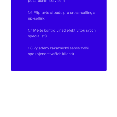
pozáručním servisem
1.6 Připravte si půdu pro cross-selling a
up-selling
1.7 Mějte kontrolu nad efektivitou svých
specialistů
1.8 Vyladěný zákaznický servis zvýší
spokojenost vašich klientů