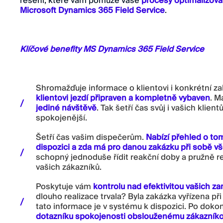
řešení, které vám pomůže vaše
procesy optimalizova
Microsoft Dynamics 365 Field Service
.
Klíčové benefity MS Dynamics 365 Field Service
Shromažďuje informace o klientovi i konkrétní z
klientovi jezdí připraven a kompletně vybaven
. M
jediné návštěvě
. Tak šetří čas svůj i vašich klient
spokojenější.
Šetří čas vašim dispečerům.
Nabízí přehled o tom
dispozici a zda má pro danou zakázku při sobě v
schopný jednoduše řídit reakční doby a pružně r
vašich zákazníků.
Poskytuje vám
kontrolu nad efektivitou vašich 
dlouho realizace trvala? Byla zakázka vyřízena př
tato informace je v systému k dispozici. Po dokon
dotazníku spokojenosti obslouženému zákazníko