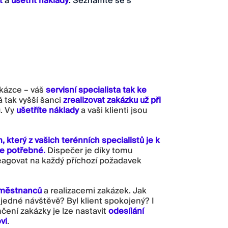
t
a
ušetřit náklady
. Seznamte se s
akázce – váš
servisní specialista tak ke
á tak vyšší šanci
zrealizovat zakázku už při
ů. Vy
ušetříte náklady
a vaši klienti jsou
, který z vašich terénních specialistů je k
še potřebné.
Dispečer je díky tomu
eagovat na každý příchozí požadavek
zaměstnanců
a realizacemi zakázek. Jak
i jedné návštěvě? Byl klient spokojený? I
čení zakázky je lze nastavit
odesílání
vi
.