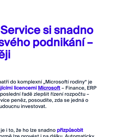
Service si snadno
svého podnikání –
ji
atří do komplexní „Microsoftí rodiny“ je
ajícími licencemi
Microsoft
– Finance, ERP
poslední řadě zlepšit řízení rozpočtu –
více peněz, posoudíte, zda se jedná o
budoucnu investovat.
 i to, že ho lze snadno
přizpůsobit
formě lze provést i na dálku. Automaticky