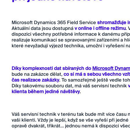
Microsoft Dynamics 365 Field Service
shromažďuje i
Aktuální data jsou dostupná
v online i offline režimu
. 
dispozici všechny potřebné informace k danému přípa
realizuje komunikaci se spravovanými zařízeními a hl
které nevyžadují výjezd technika, umožní i vyřešení n
Díky komplexnosti dat sbíraných do
Microsoft Dynami
bude na zakázce dělat,
co si má s sebou všechno vzít
čas realizace zakázky
. To samozřejmě ještě vedle toho
Díky takovému souboru dat, má váš servisní technik
klienta během jediné návštěvy
.
Váš servisní technik v terénu tak bude mít více času 
vaši klienti. Vždy je lepší, když se vše vyřeší při jedn
opravě dvakrát, třikrát… jednou nemá k dispozici všec