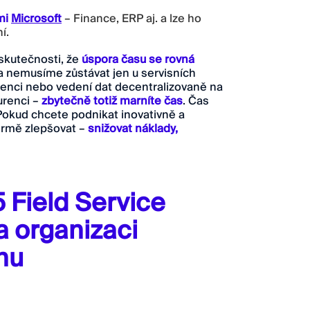
emi
Microsoft
– Finance, ERP aj. a lze ho
ní.
skutečnosti, že
úspora času se rovná
a nemusíme zůstávat jen u servisních
idenci nebo vedení dat decentralizovaně na
urenci –
zbytečně totiž marníte čas
. Čas
. Pokud chcete podnikat inovativně a
firmě zlepšovat –
snižovat náklady,
 Field Service
a organizaci
nu