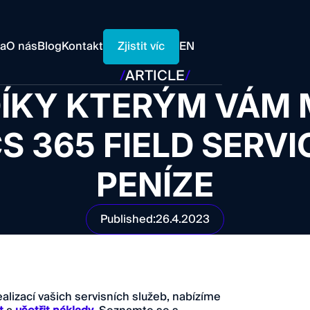
Zjistit víc
ra
O nás
Blog
Kontakt
EN
/
ARTICLE
/
DÍKY KTERÝM VÁM
 365 FIELD SERVI
PENÍZE
Published:
26.4.2023
ealizací vašich servisních služeb, nabízíme