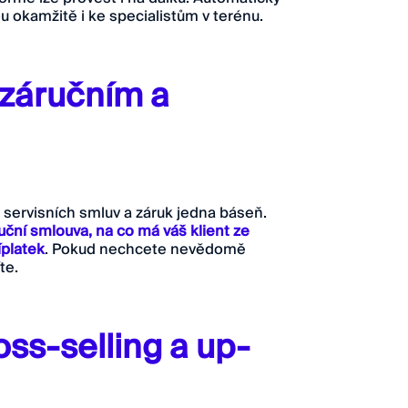
u okamžitě i ke specialistům v terénu.
 záručním a
 servisních smluv a záruk jedna báseň.
ruční smlouva, na co má váš klient ze
íplatek
. Pokud nechcete nevědomě
te.
oss-selling a up-