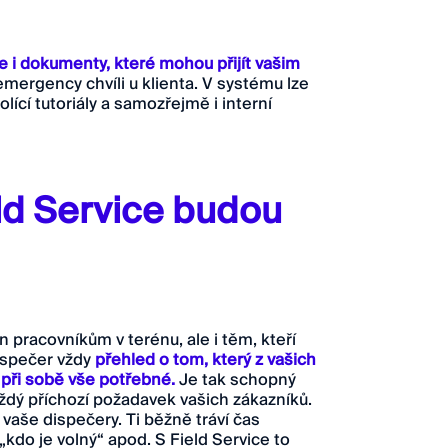
 i dokumenty, které mohou přijít vašim
i emergency chvíli u klienta. V systému lze
ící tutoriály a samozřejmě i interní
ld Service budou
pracovníkům v terénu, ale i těm, kteří
dispečer vždy
přehled o tom, který z vašich
u při sobě vše potřebné.
Je tak schopný
ždý příchozí požadavek vašich zákazníků.
aše dispečery. Ti běžně tráví čas
kdo je volný“ apod. S Field Service to