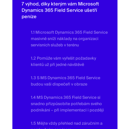
7 výhod, díky kterým vám Microsoft
Dynamics 365 Field Service ušetří
peníze
1.1 Microsoft Dynamics 365 Field Service
masivně sníží náklady na organizaci
servisních služeb v terénu
1.2 Pomůže vám vyřešit požadavky
klientů už při jedné návštěvě
1.3 S MS Dynamics 365 Field Service
budou vaši dispečeři v obraze
1.4 MS Dynamics 365 Field Service si
snadno přizpůsobíte potřebám svého
podnikání – při implementaci i později
1.5 Mějte vždy přehled nad záručním a