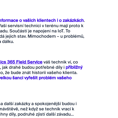
nformace o vašich klientech
i o zakázkách
.
Vaši servisní technici v terénu mají proto k
du. Součástí je napojení na IoT. To
ídá jejich stav. Mimochodem – u problémů,
a dálku.
cs 365 Field Service
váš technik ví, co
, jak drahé budou potřebné díly i
přibližný
, že bude znát historii vašeho klienta.
velkou šanci vyřešit problém vašeho
na další zakázky a spokojenější budou i
é návštěvě, než když se technik vrací k
hny díly, podruhé zjistí další závadu…