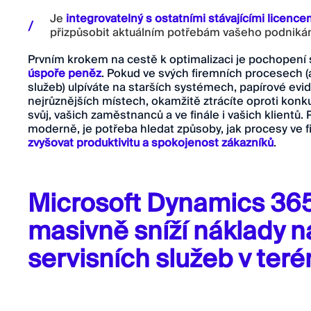
Je
integrovatelný s ostatními stávajícími licenc
přizpůsobit aktuálním potřebám vašeho podniká
Prvním krokem na cestě k optimalizaci je pochopení 
úspoře peněz
. Pokud ve svých firemních procesech (
služeb) ulpíváte na starších systémech, papírové ev
nejrůznějších místech, okamžitě ztrácíte oproti konk
svůj, vašich zaměstnanců a ve finále i vašich klientů
moderně, je potřeba hledat způsoby, jak procesy ve 
zvyšovat produktivitu a spokojenost zákazníků
.
Microsoft Dynamics 365
masivně sníží náklady n
servisních služeb v teré