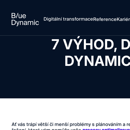
Digitální transformace
Reference
Karié
7 VÝHOD, 
DYNAMICS
Ať vás trápí větší či menší problémy s plánováním a r