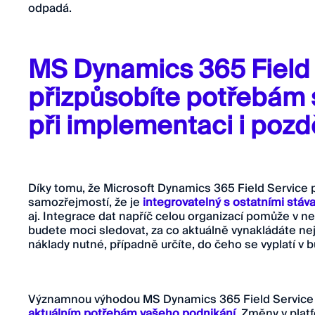
odpadá.
MS Dynamics 365 Field 
přizpůsobíte potřebám 
při implementaci i pozdě
Díky tomu, že Microsoft Dynamics 365 Field Service p
samozřejmostí, že je
integrovatelný s ostatními stáv
aj. Integrace dat napříč celou organizací pomůže v ne
budete moci sledovat, za co aktuálně vynakládáte nej
náklady nutné, případně určíte, do čeho se vyplatí v 
Významnou výhodou MS Dynamics 365 Field Service je
aktuálním potřebám vašeho podnikání
. Změny v plat