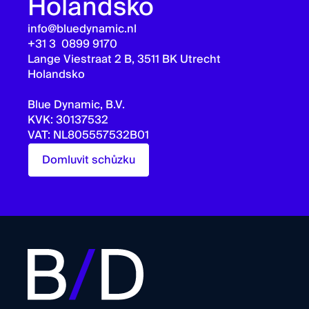
Holandsko
info@bluedynamic.nl
+31 3 0899 9170
Lange Viestraat 2 B, 3511 BK Utrecht
Holandsko
Blue Dynamic, B.V.
KVK: 30137532
VAT: NL805557532B01
Domluvit schůzku