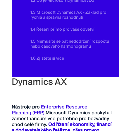
1.2 Co je Microsoft Dynamics AX?
1.3 Microsoft Dynamics AX - Základ pro
rychlá a správná rozhodnutí
1.4 Řešení přímo pro vaše odvětví
1.5 Nemusíte se bát nedodržení rozpočtu
nebo časového harmonogramu
1.6 Zjistěte si více
ERP - Microsoft
Dynamics AX
Nástroje pro
Enterprise Resource
Planning (ERP)
Microsoft Dynamics poskytují
zaměstnancům vše potřebné pro bezvadný
chod celé firmy.
Od řízení ekonomiky, financí
a dodavatelského řetězce, přes provoz