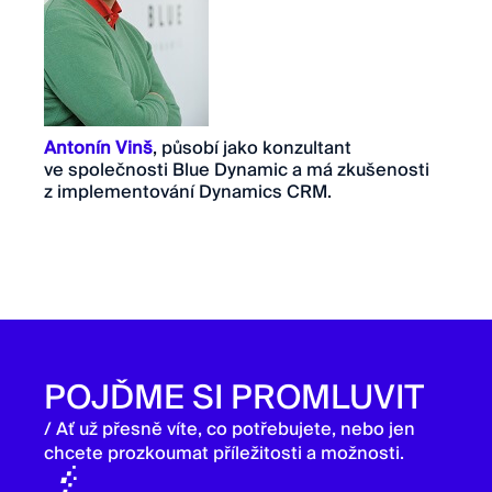
Antonín Vinš
, působí jako konzultant
ve společnosti Blue Dynamic a má zkušenosti
z implementování Dynamics CRM.
POJĎME SI PROMLUVIT
/ Ať už přesně víte, co potřebujete, nebo jen
chcete prozkoumat příležitosti a možnosti.