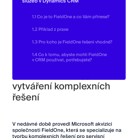
služeb v Dynamics CRM
1.1 Co je to FieldOne a co Vám přinese?
1.2 Příklad z praxe
1.3 Pro koho je FieldOne řešení vhodné?
1.4 Co k tomu, abyste mohli FieldOne
v CRM používat, potřebujete?
FieldOne nástroj pro
vytváření komplexních
řešení
V nedávné době provedl Microsoft akvizici
společnosti FieldOne, která se specializuje na
tvorbu komplexních řešení pro servisní