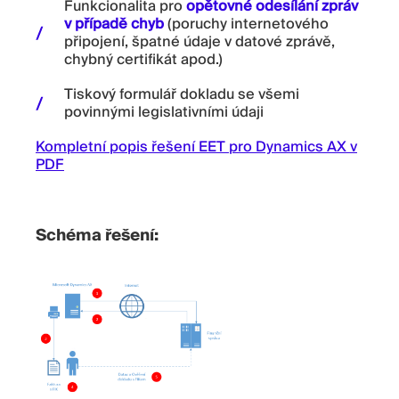
Funkcionalita pro
opětovné odesílání zpráv
v případě chyb
(poruchy internetového
připojení, špatné údaje v datové zprávě,
chybný certifikát apod.)
Tiskový formulář dokladu se všemi
povinnými legislativními údaji
Kompletní popis řešení EET pro Dynamics AX v
PDF
Schéma řešení: