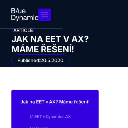
/
ARTICLE
/
JAK NA EET V AX?
MÁME ŘEŠENÍ!
Published:
20.5.2020
Jak na EET v AX? Máme řešení!
1.1 EET v Dynamics AX