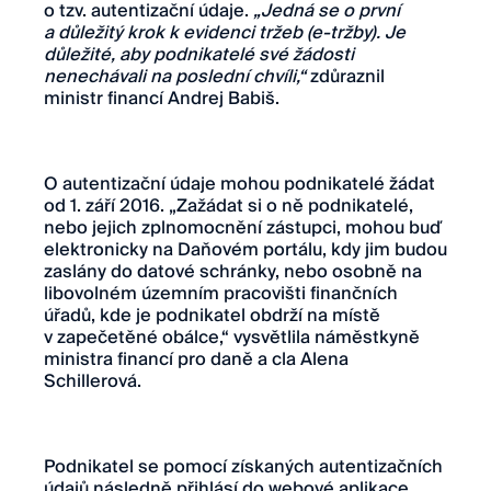
o tzv. autentizační údaje.
„Jedná se o první
a důležitý krok k evidenci tržeb (e-tržby). Je
důležité, aby podnikatelé své žádosti
nenechávali na poslední chvíli,“
zdůraznil
ministr financí Andrej Babiš.
O autentizační údaje mohou podnikatelé žádat
od 1. září 2016. „Zažádat si o ně podnikatelé,
nebo jejich zplnomocnění zástupci, mohou buď
elektronicky na Daňovém portálu, kdy jim budou
zaslány do datové schránky, nebo osobně na
libovolném územním pracovišti finančních
úřadů, kde je podnikatel obdrží na místě
v zapečetěné obálce,“ vysvětlila náměstkyně
ministra financí pro daně a cla Alena
Schillerová.
Podnikatel se pomocí získaných autentizačních
údajů následně přihlásí do webové aplikace