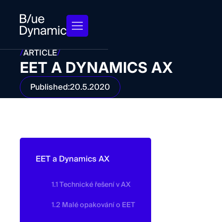
/
ARTICLE
/
EET A DYNAMICS AX
Published:
20.5.2020
EET a Dynamics AX
1.1 Technické řešení v AX
1.2 Malé opakování o EET