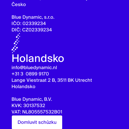
Česko
Blue Dynamic, s.r.o.
IČO: 02339234
DIČ: CZ02339234
Holandsko
info@bluedynamic.nl
+31 3 0899 9170
Lange Viestraat 2 B, 3511 BK Utrecht
Holandsko
Blue Dynamic, B.V.
KVK: 30137532
VAT: NL805557532B01
Domluvit schůzku