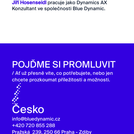
Jiří Hosenseidl
pracuje jako Dynamics AX
Konzultant ve společnosti Blue Dynamic.
POJĎME SI PROMLUVIT
/ Ať už přesně víte, co potřebujete, nebo jen
chcete prozkoumat příležitosti a možnosti.
Česko
info@bluedynamic.cz
+420 720 855 288
Pražská 239, 250 66 Praha - Zdiby