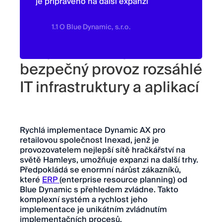
je připraveno na další expanzi
1.1 O Blue Dynamic, s.r.o.
Bezproblémový a
bezpečný provoz rozsáhlé
IT infrastruktury a aplikací
Rychlá implementace Dynamic AX pro
retailovou společnost Inexad, jenž je
provozovatelem nejlepší sítě hračkářství na
světě Hamleys, umožňuje expanzi na další trhy.
Předpokládá se enormní nárůst zákazníků,
které
ERP
(enterprise resource planning) od
Blue Dynamic s přehledem zvládne. Takto
komplexní systém a rychlost jeho
implementace je unikátním zvládnutím
implementačních procesů.