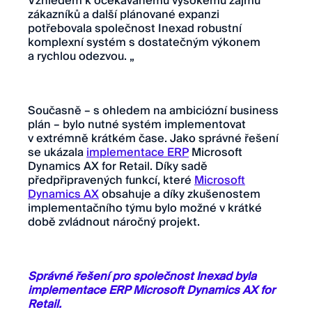
Vzhledem k očekávanému vysokému zájmu
zákazníků a další plánované expanzi
potřebovala společnost Inexad robustní
komplexní systém s dostatečným výkonem
a rychlou odezvou. „
Současně – s ohledem na ambiciózní business
plán – bylo nutné systém implementovat
v extrémně krátkém čase. Jako správné řešení
se ukázala
implementace ERP
Microsoft
Dynamics AX for Retail. Díky sadě
předpřipravených funkcí, které
Microsoft
Dynamics AX
obsahuje a díky zkušenostem
implementačního týmu bylo možné v krátké
době zvládnout náročný projekt.
Správné řešení pro společnost Inexad byla
implementace ERP Microsoft Dynamics AX for
Retail.