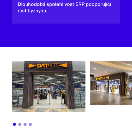
Dlouhodobá spolehlivost ERP podporující
růst byznysu.