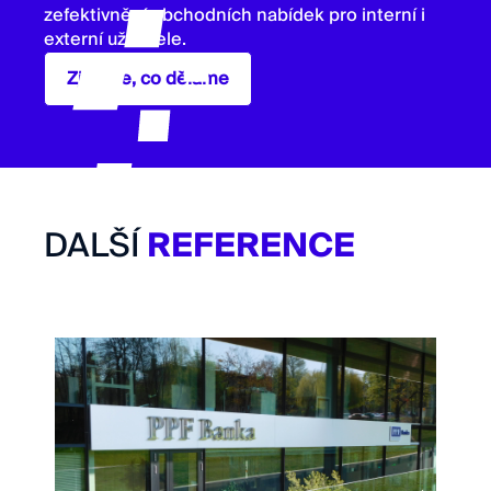
zefektivnění obchodních nabídek pro interní i
externí uživatele.
Zjistěte, co děláme
DALŠÍ
REFERENCE