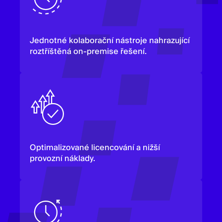
Jednotné kolaborační nástroje nahrazující
roztříštěná on-premise řešení.
Optimalizované licencování a nižší
provozní náklady.