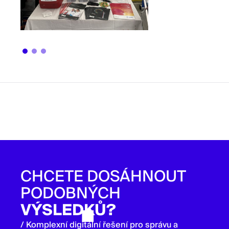
CHCETE DOSÁHNOUT
PODOBNÝCH
VÝSLEDKŮ?
/ Komplexní digitální řešení pro správu a